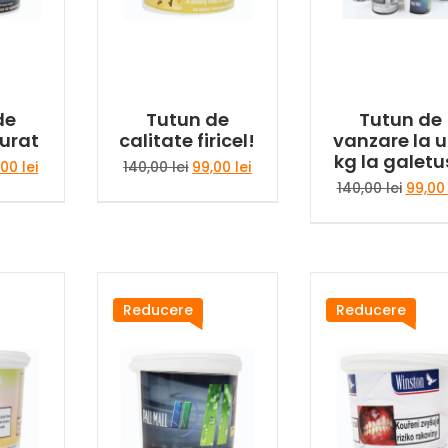
de
Tutun de
Tutun de
curat
calitate firicel!
vanzare la u
kg la galet
țul
Prețul
Prețul
Prețul
,00
lei
140,00
lei
99,00
lei
ial
curent
inițial
curent
Prețul
140,00
lei
99,0
este:
a
este:
inițial
t:
99,00 lei.
fost:
99,00 lei.
a
,00 lei.
140,00 lei.
fost:
140,00 
Reducere
Reducere