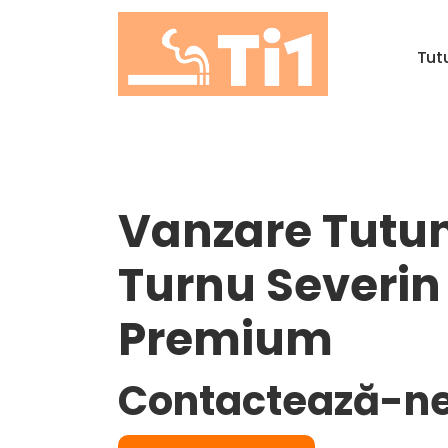
Sari
la
T
u
t
conținut
Vanzare Tutun 
Turnu Severin 
Premium
Contactează-ne