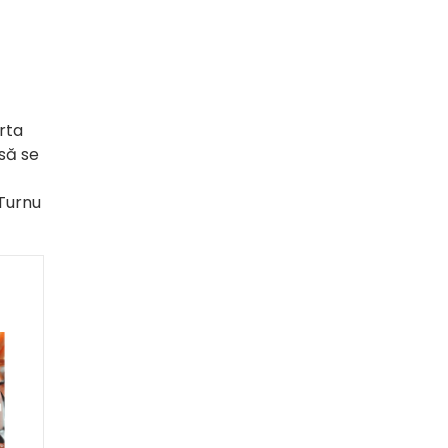
erta
să se
Turnu