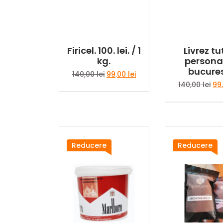
Firicel. 100. lei. / 1
Livrez t
kg.
personal
bucures
Prețul
Prețul
140,00
lei
99,00
lei
inițial
curent
Pre
140,00
lei
99
a
este:
iniț
fost:
99,00 lei.
a
140,00 lei.
fos
140
Reducere
Reducere