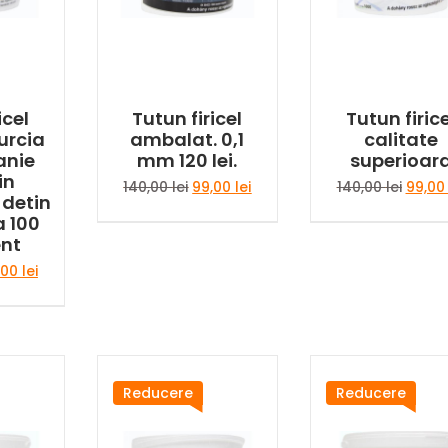
icel
Tutun firicel
Tutun firice
urcia
ambalat. 0,1
calitate
anie
mm 120 lei.
superioar
in
Prețul
Prețul
Prețul
140,00
lei
99,00
lei
140,00
lei
99,0
detin
inițial
curent
inițial
a 100
a
este:
a
ent
fost:
99,00 lei.
fost:
140,00 lei.
140,00 
țul
Prețul
,00
lei
ial
curent
este:
t:
99,00 lei.
,00 lei.
Reducere
Reducere