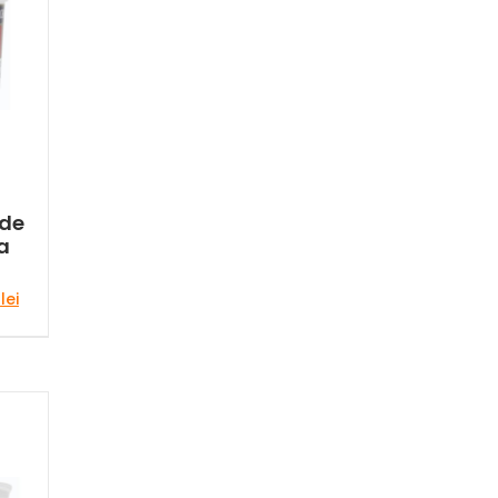
 de
a
Prețul
0
lei
curent
este:
99,00 lei.
lei.