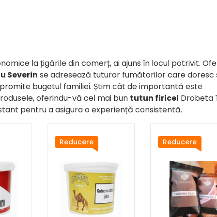
mice la țigările din comerț, ai ajuns în locul potrivit. Of
u Severin
se adresează tuturor fumătorilor care doresc 
romite bugetul familiei. Știm cât de importantă este
produsele, oferindu-vă cel mai bun
tutun firicel
Drobeta 
nstant pentru a asigura o experiență consistentă.
Reducere
Reducere