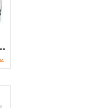
 de
Prețul
0
lei
curent
este:
99,00 lei.
lei.