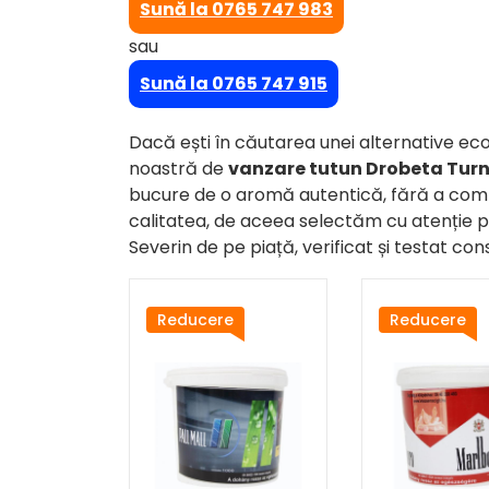
Sună la 0765 747 983
sau
Sună la 0765 747 915
Dacă ești în căutarea unei alternative econo
noastră de
vanzare tutun Drobeta Turn
bucure de o aromă autentică, fără a comp
calitatea, de aceea selectăm cu atenție 
Severin de pe piață, verificat și testat co
Reducere
Reducere