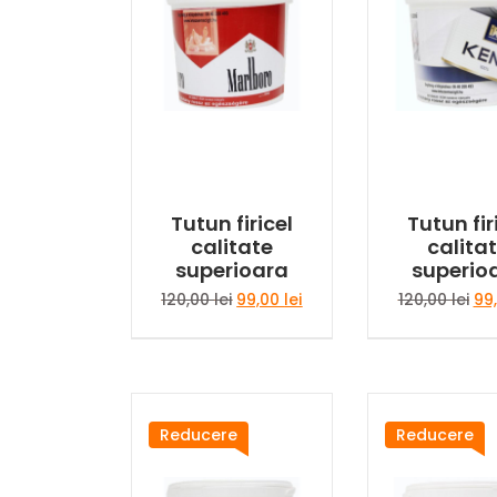
Tutun firicel
Tutun fir
calitate
calita
superioara
superio
Prețul
Prețul
Pre
120,00
lei
99,00
lei
120,00
lei
99
inițial
curent
iniț
a
este:
a
fost:
99,00 lei.
fos
120,00 lei.
120
Reducere
Reducere