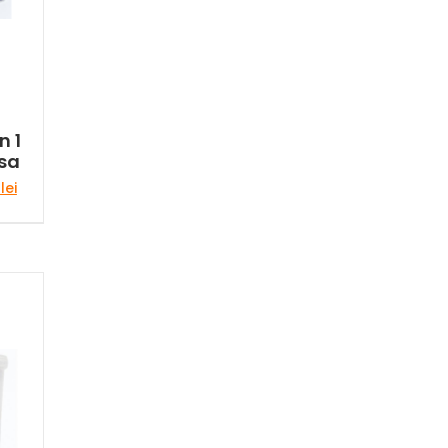
n 1
usa
Prețul
0
lei
curent
este:
99,00 lei.
lei.