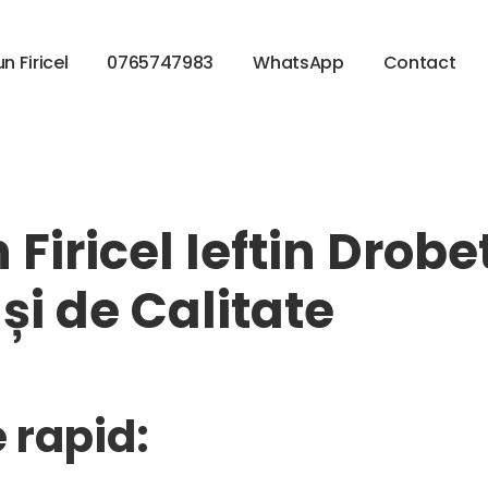
u
n
F
i
r
i
c
e
l
0
7
6
5
7
4
7
9
8
3
W
h
a
t
s
A
p
p
C
o
n
t
a
c
t
Firicel Ieftin Drobe
și de Calitate
 rapid: