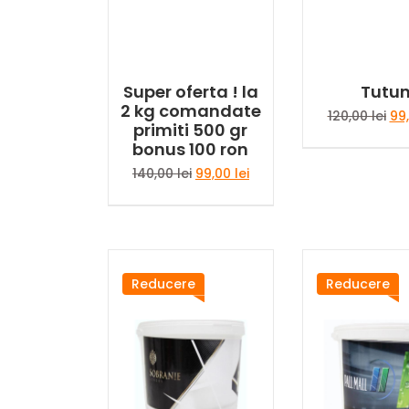
Super oferta ! la
Tutu
2 kg comandate
Pre
120,00
lei
99
primiti 500 gr
iniț
bonus 100 ron
a
fos
Prețul
Prețul
140,00
lei
99,00
lei
120
inițial
curent
a
este:
fost:
99,00 lei.
140,00 lei.
Reducere
Reducere