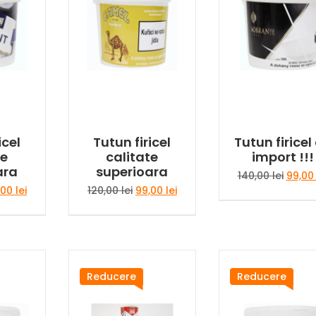
icel
Tutun firicel
Tutun firicel
te
calitate
import !!!
ara
superioara
Prețul
140,00
lei
99,0
inițial
țul
Prețul
Prețul
Prețul
,00
lei
120,00
lei
99,00
lei
a
ial
curent
inițial
curent
fost:
este:
a
este:
140,00 
t:
99,00 lei.
fost:
99,00 lei.
,00 lei.
120,00 lei.
Reducere
Reducere