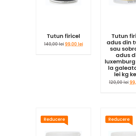
Tutun firicel
Tutun fir
adus din t
Prețul
Prețul
140,00
lei
99,00
lei
sau sobr
inițial
curent
adus d
a
este:
luxemburg 
fost:
99,00 lei.
la galeat
140,00 lei.
lei kg k
Pre
120,00
lei
99
iniț
a
fos
120
Reducere
Reducere