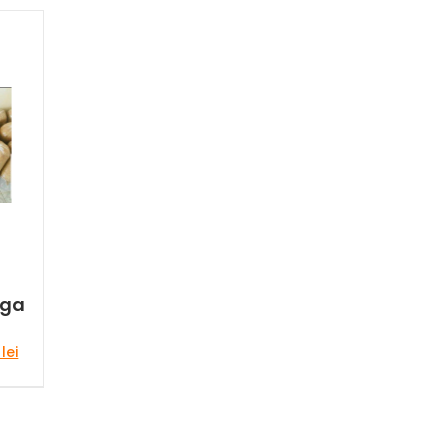
nga
Prețul
0
lei
curent
este:
120,00 lei.
ei.