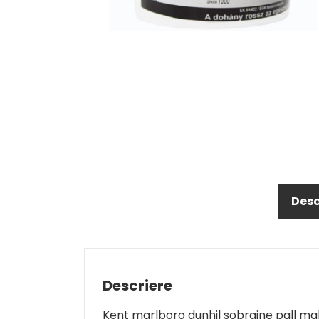
Desc
Descriere
Kent marlboro dunhil sobraine pall mall