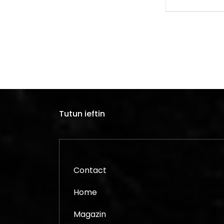
140,00 lei.
iniț
a
fos
140
Tutun ieftin
Contact
Home
Magazin