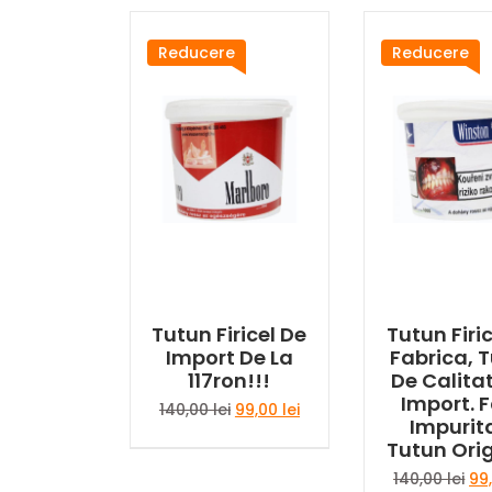
Reducere
Reducere
Tutun Firicel De
Tutun Firi
Import De La
Fabrica, 
117ron!!!
De Calita
Import. 
Prețul
Prețul
140,00
lei
99,00
lei
Impurita
inițial
curent
Tutun Orig
a
este:
fost:
99,00 lei.
Pre
140,00
lei
99