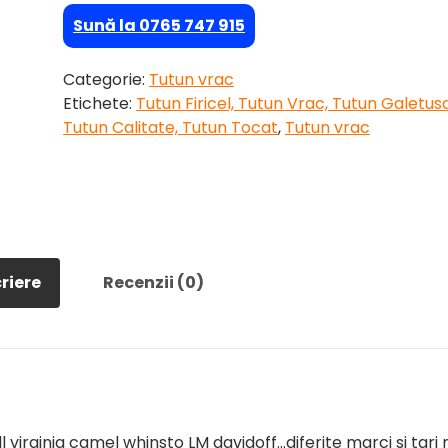
Sună la 0765 747 915
Categorie:
Tutun vrac
Etichete:
Tutun Firicel, Tutun Vrac, Tutun Galetusa
Tutun Calitate, Tutun Tocat
,
Tutun vrac
riere
Recenzii (0)
 virginia camel whinsto LM davidoff…diferite marci si tari 