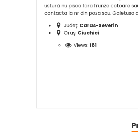
ustură nu pisca fara frunze cotoare sau
contacta la nr din poza sau. Galetusa ar
Judeţ:
Caras-Severin
Oraş:
Ciuchici
Views:
161
P