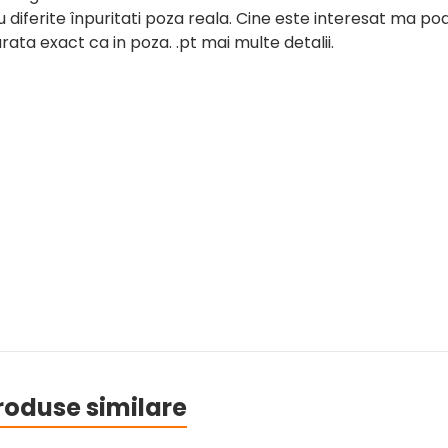
 diferite înpuritati poza reala. Cine este interesat ma po
ata exact ca in poza. .pt mai multe detalii.
roduse similare