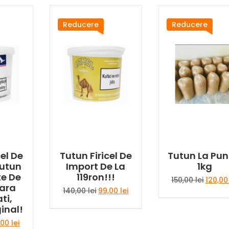
Reducere
Reducere
cel De
Tutun Firicel De
Tutun La Pu
Tutun
Import De La
1kg
te De
119ron!!!
Prețul
150,00
lei
120,0
Fara
inițial
Prețul
Prețul
140,00
lei
99,00
lei
ti,
a
inițial
curent
inal!
fost:
a
este:
150,00 l
fost:
99,00 lei.
țul
Prețul
,00
lei