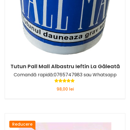
Tutun Pall Mall Albastru Ieftin La Găleată
Comandă
rapidă
:
0765747983
sau
Whatsapp
Evaluat la
98,00
lei
5.00
din 5
Reducere