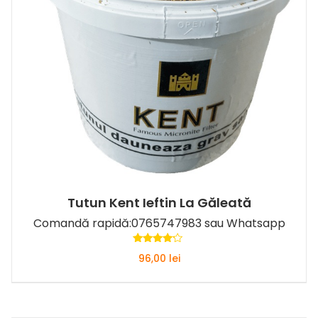
Tutun Kent Ieftin La Găleată
Comandă
rapidă
:
0765747983
sau
Whatsapp
Evaluat
96,00
lei
la
4.00
din 5