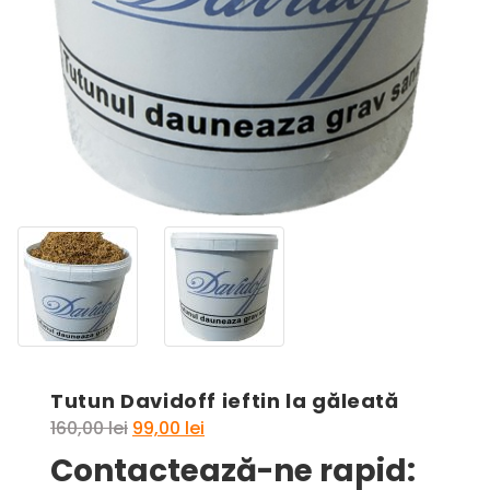
Tutun Davidoff ieftin la găleată
Prețul
Prețul
160,00
lei
99,00
lei
inițial
curent
Contactează-ne rapid:
a
este: