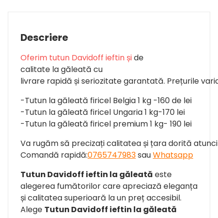
Descriere
Oferim tutun Davidoff ieftin
ș
i
de
calitate
la
găleată
cu
livrare
rapidă
și
seriozitate
garantată
.
Prețurile
vari
-Tutun
la
găleată firicel Belgia 1 kg -160 de lei
-Tutun
la
găleată firicel Ungaria 1 kg-170 lei
-Tutun
la
găleată firicel premium 1 kg- 190 lei
Va
rugăm
să
precizați
calitatea
și
țara
dorită
atunc
Comandă
rapidă
:
0765747983
sau
Whatsapp
Tutun Davidoff ieftin la găleată
este
alegerea fumătorilor care apreciază eleganța
și calitatea superioară la un preț accesibil.
Alege
Tutun Davidoff ieftin la găleată