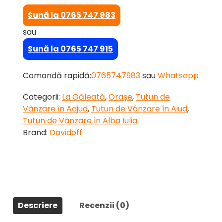
fost:
99,00 lei.
Sună la 0765 747 983
160,00 lei.
sau
Sună la 0765 747 915
Comandă
rapidă
:
0765747983
sau
Whatsapp
Categorii:
La Găleată
,
Orașe
,
Tutun de
Vânzare în Adjud
,
Tutun de Vânzare în Aiud
,
Tutun de Vânzare în Alba Iulia
Brand:
Davidoff
Descriere
Recenzii (0)