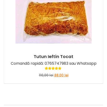
Tutun Ieftin Tocat
Comandă
rapidă
:
0765747983
sau
Whatsapp
Evaluat la
Prețul
Prețul
110,00
lei
88,00
lei
5.00
din 5
inițial
curent
a
este:
fost:
88,00 lei.
110,00 lei.