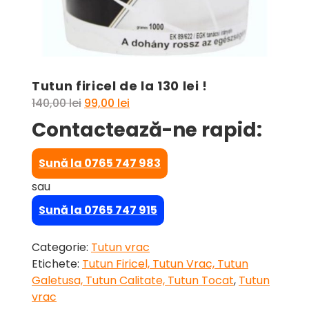
Tutun firicel de la 130 lei !
Prețul
Prețul
140,00
lei
99,00
lei
inițial
curent
Contactează-ne rapid:
a
este:
fost:
99,00 lei.
Sună la 0765 747 983
140,00 lei.
sau
Sună la 0765 747 915
Categorie:
Tutun vrac
Etichete:
Tutun Firicel, Tutun Vrac, Tutun
Galetusa, Tutun Calitate, Tutun Tocat
,
Tutun
vrac