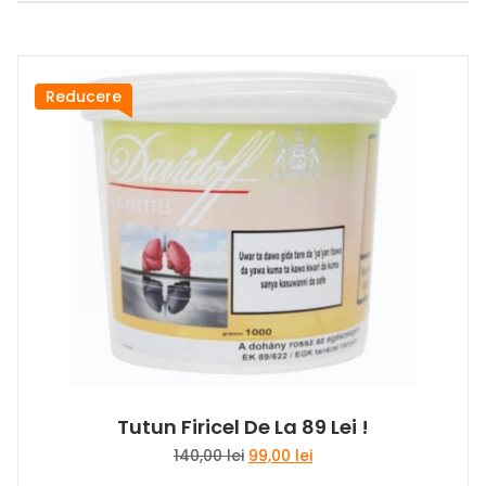
a
este:
fost:
99,00 lei.
140,00 lei.
Reducere
Tutun Firicel De La 89 Lei !
Prețul
Prețul
140,00
lei
99,00
lei
inițial
curent