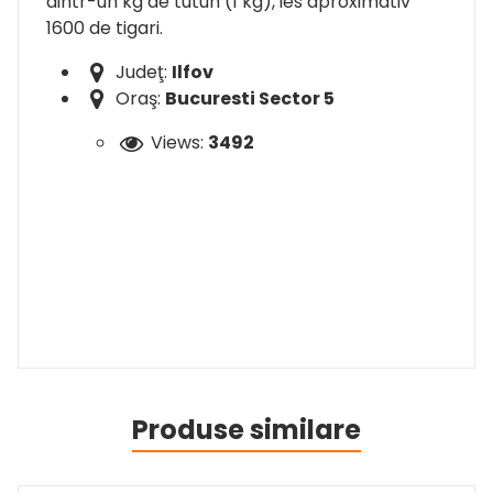
dintr-un kg de tutun (1 kg), ies aproximativ
1600 de tigari.
Judeţ:
Ilfov
Oraş:
Bucuresti Sector 5
Views:
3492
Produse similare