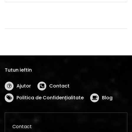
a
este:
fost:
99,00 lei.
140,00 lei.
Tutun ieftin
Ajutor
Contact
Politica de Confidențialitate
Blog
Contact