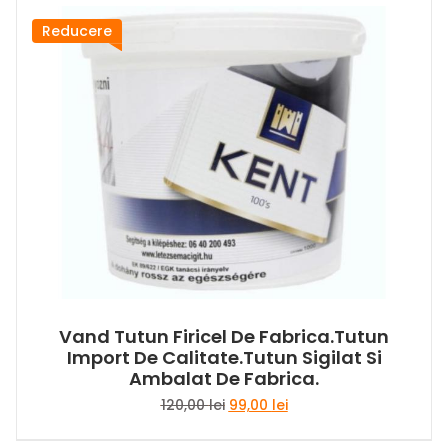
Reducere
Vand Tutun Firicel De Fabrica.tutun
Import De Calitate.tutun Sigilat Si
Ambalat De Fabrica.
Prețul
Prețul
120,00
lei
99,00
lei
inițial
curent
a
este: