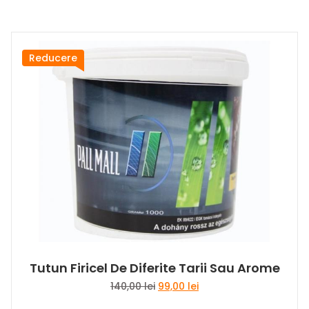
a
este:
fost:
120,00 lei.
150,00 lei.
Reducere
Tutun Firicel De Diferite Tarii Sau Arome
Prețul
Prețul
140,00
lei
99,00
lei
inițial
curent